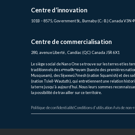
Centre d’innovation
101B – 8575, Government St., Burnaby (C.-B.) Canada V3N 
Centre de commercialisation
280, avenue Liberté , Candiac (QC) Canada J5R 6X1
Le siège social de Nano One se trouve sur les terres et les ter
traditionnels des
xʷməθkʷəyəm
(bande
des premières natio
Musqueam), des Sḵwxwú7mesh (nation Squamish) et des
sə
(nation
Tsleil-Waututh
), qui entretiennent une relation histo
la terre jusqu’à
aujourd’hui
. Nous leurs sommes reconnaissan
la possibilité de travailler sur ce territoire.
Politique de confidentialité
Conditions d’utilisation
Avis de non-