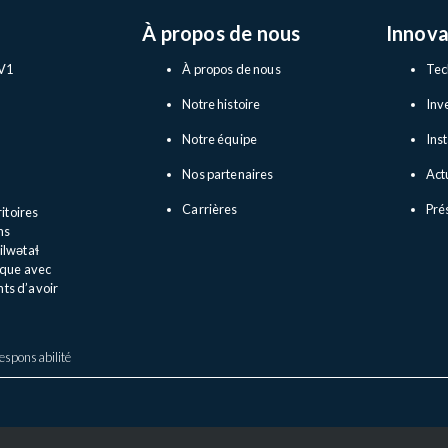
À propos de nous
Innova
4V1
À propos de nous
Tec
Notre histoire
Inv
Notre équipe
Inst
Nos partenaires
Act
Carrières
Pré
ritoires
ns
lilwətaɬ
rique avec
ts d’avoir
responsabilité