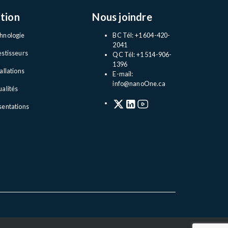
tion
Nous joindre
hnologie
BC Tél: +1 604-420-
2041
estisseurs
QC Tél: +1 514-906-
1396
allations
E-mail:
info@nanoOne.ca
ualités
sentations