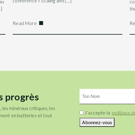
conférence « Scaling and […]
au
co
]
th
Read More
Re
Ton
s progrès
Nom
, les minéraux critiques, les
Consent
J’accepte la
politique d
ement en batteries et tout
Abonnez-vous