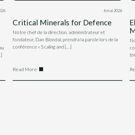
026
6 mai 2026
Critical Minerals for Defence
E
M
Notre chef de la direction, administrateur et
fondateur, Dan Blondal, prendra la parole lors de la
No
conférence « Scaling and […]
au
co
]
th
Read More
Re