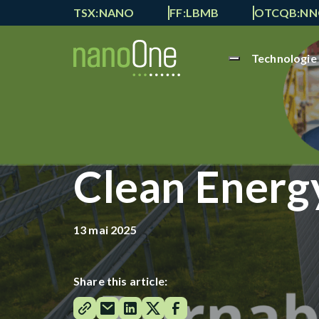
TSX:NANO
FF:LBMB
OTCQB:N
Technologie
Clean Energ
13 mai 2025
Share this article: