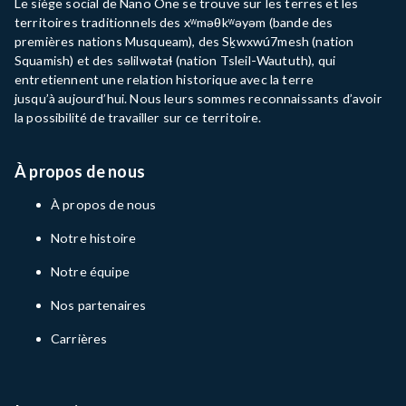
Le siège social de Nano One se trouve sur les terres et les
territoires traditionnels des
xʷməθkʷəyəm
(bande
des
premières nations
Musqueam), des Sḵwxwú7mesh (nation
Squamish) et des
səlilwətaɬ
(nation
Tsleil-Waututh
), qui
entretiennent une relation historique avec la terre
jusqu’à
aujourd’hui
. Nous leurs sommes reconnaissants d’avoir
la possibilité de travailler sur ce territoire.
À propos de nous
À propos de nous
Notre histoire
Notre équipe
Nos partenaires
Carrières