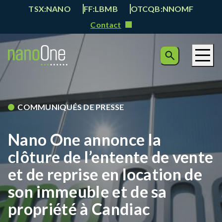
TSX:NANO
FF:LBMB
OTCQB:NNOMF
Contact
COMMUNIQUÉS DE PRESSE
Nano One annonce la
clôture de l’entente de vente
et de reprise en location de
son immeuble et de sa
propriété à Candiac