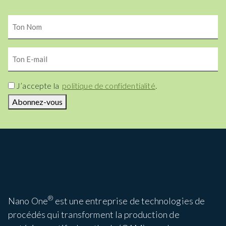
Ton
Nom
Ton
E-
mail
Consent
J’accepte la
politique de confidentialité
.
Abonnez-vous
®
Nano One
est une entreprise de technologies de
procédés qui transforment la production de