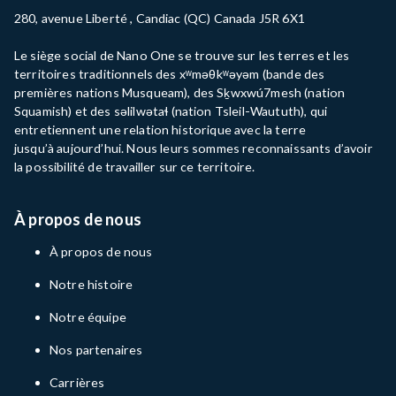
280, avenue Liberté , Candiac (QC) Canada J5R 6X1
Le siège social de Nano One se trouve sur les terres et les
territoires traditionnels des
xʷməθkʷəyəm
(bande
des
premières nations
Musqueam), des Sḵwxwú7mesh (nation
Squamish) et des
səlilwətaɬ
(nation
Tsleil-Waututh
), qui
entretiennent une relation historique avec la terre
jusqu’à
aujourd’hui
. Nous leurs sommes reconnaissants d’avoir
la possibilité de travailler sur ce territoire.
À propos de nous
À propos de nous
Notre histoire
Notre équipe
Nos partenaires
Carrières