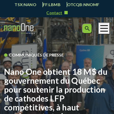
TSX:NANO
FF:LBMB
OTCQB:NNOMF
Contact
COMMUNIQUÉS DE PRESSE
Nano One obtient 18 M$ du
gouvernement du Québec
pour soutenir la production
de cathodes LFP
compétitives, à haut