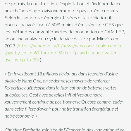
de permis, la construction, l’exploitation et l’indépendance
aux chaînes d’approvisionnement de pays préoccupants.
Selon les sources d’énergie utilisées et la juridiction, il
pourrait y avoir jusqu’à 50% moins d’émissions de GES que
les méthodes conventionnelles de production de CAM LFP,
selon une analyse du cycle de vie réalisée par Minviro en
2023 (
https://nanoone.ca/fr/news/nano-one-could-reduce-
ghgs-by-up-to-60-for-nmc-50-for-lfp-and-reduce-water-
use-by-up-to-80/
).
« En investissant 18 millions de dollars dans le projet d’usine
pilote de Nano One, on se donne les moyens de renforcer
l’expertise québécoise dans la fabrication de batteries vertes
québécoises. C’est avec de telles initiatives que notre
gouvernement continue de positionner le Québec comme leader
dans cette filière d’avenir pour notre transition énergétique et
notre économie. »
Christine Fréchette, ministre de l’Économie, de l’Innovation et de