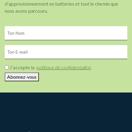
d’approvisionnement en batteries et tout le chemin que
nous avons parcouru.
Ton
Nom
Ton
E-
mail
Consent
J’accepte la
politique de confidentialité
.
Abonnez-vous